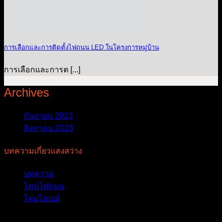
การเลือกและการติดตั้งไฟถนน LED ในโครงการหมู่บ้าน
การเลือกและการต [...]
Archives
กันยายน 2023
สิงหาคม 2023
บทความเกี่ยวแสงสว่าง
บทความ
โคมไฟถนน
โคมไฮเบย์
เลือกสินค้าตามหมวดหมู่