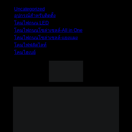
Uncategorized
อุปกรณ์สำหรับติดตั้ง
โคมไฟถนน LED
โคมไฟถนนโซล่าเซลล์-All in One
โคมไฟถนนโซล่าเซลล์-แยงแผง
โคมไฟฟลัดไลท์
โคมไฮเบย์