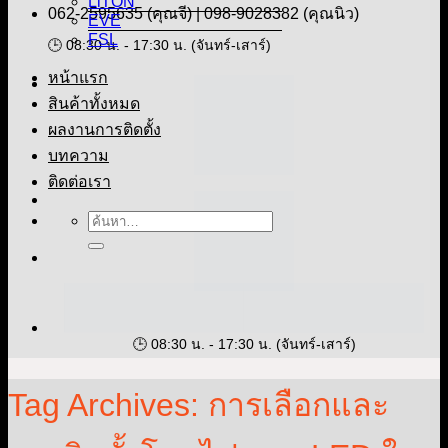
LiTON
062-2595635 (คุณจี) |
098-9028382 (คุณนิว)
EVE
FSL
🕒 08:30 น. - 17:30 น. (จันทร์-เสาร์)
หน้าแรก
สินค้าทั้งหมด
ผลงานการติดตั้ง
บทความ
ติดต่อเรา
ค้นหา:
🕒 08:30 น. - 17:30 น. (จันทร์-เสาร์)
Tag Archives:
การเลือกและ