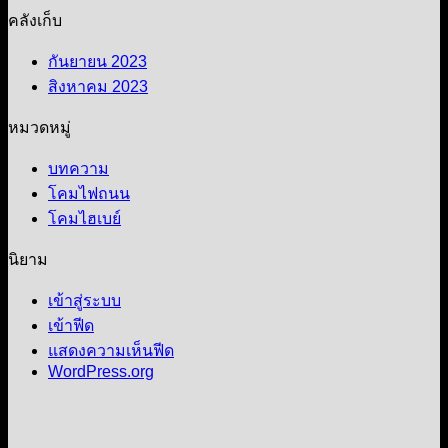
คลังเก็บ
กันยายน 2023
สิงหาคม 2023
หมวดหมู่
บทความ
โคมไฟถนน
โคมไฮเบย์
นิยาม
เข้าสู่ระบบ
เข้าฟีด
แสดงความเห็นฟีด
WordPress.org