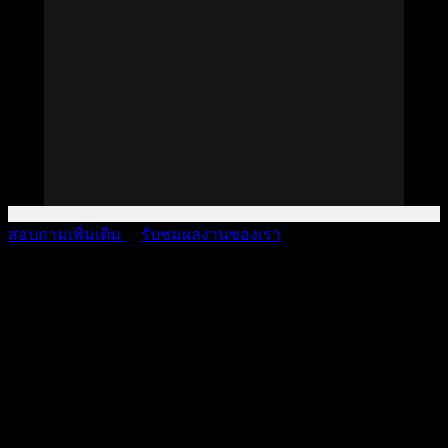
สอบถามเพิ่มเติม
รับชมผลงานของเรา
V