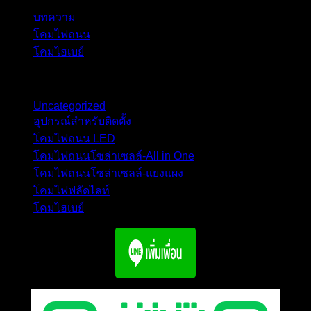
บทความ
โคมไฟถนน
โคมไฮเบย์
เลือกสินค้าตามหมวดหมู่
Uncategorized
อุปกรณ์สำหรับติดตั้ง
โคมไฟถนน LED
โคมไฟถนนโซล่าเซลล์-All in One
โคมไฟถนนโซล่าเซลล์-แยงแผง
โคมไฟฟลัดไลท์
โคมไฮเบย์