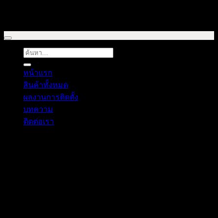
Copyright 2026 ©
ไฟถนน.net
ค้นหา:
หน้าแรก
สินค้าทั้งหมด
ผลงานการติดตั้ง
บทความ
ติดต่อเรา