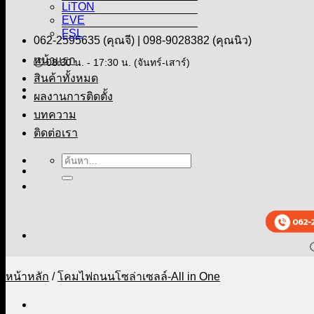
LiTON
EVE
FSL
062-2595635 (คุณจี) |
098-9028382 (คุณนิว)
หน้าแรก
🕒 08:30 น. - 17:30 น. (จันทร์-เสาร์)
สินค้าทั้งหมด
ผลงานการติดตั้ง
บทความ
ติดต่อเรา

หน้าหลัก
/
โคมไฟถนนโซล่าเซลล์-All in One