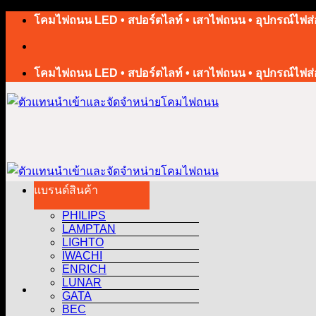
โคมไฟถนน LED • สปอร์ตไลท์ • เสาไฟถนน • อุปกรณ์ไฟส่
โคมไฟถนน LED • สปอร์ตไลท์ • เสาไฟถนน • อุปกรณ์ไฟส่
แบรนด์สินค้า
PHILIPS
LAMPTAN
LIGHTO
IWACHI
ENRICH
LUNAR
GATA
BEC