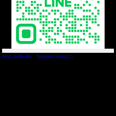
สอบถามเพิ่มเติม
รับชมผลงานของเรา
V