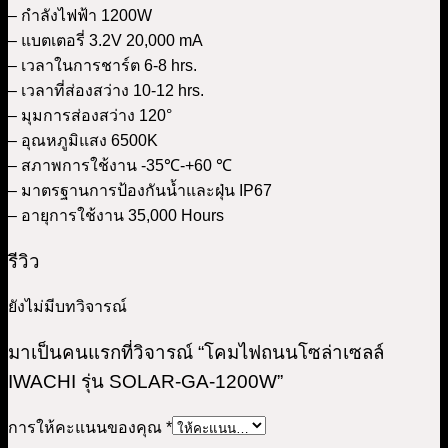
– กำลังไฟฟ้า 1200W
– แบตเตอรี่ 3.2V 20,000 mA
– เวลาในการชาร์ต 6-8 hrs.
– เวลาที่ส่องสว่าง 10-12 hrs.
– มุมการส่องสว่าง 120°
– อุณหภูมิแสง 6500K
– สภาพการใช้งาน -35℃-+60 ℃
– มาตรฐานการป้องกันน้ำและฝุ่น IP67
– อายุการใช้งาน 35,000 Hours
รีวิว
ยังไม่มีบทวิจารณ์
มาเป็นคนแรกที่วิจารณ์ “โคมไฟถนนโซล่าเซลล์
IWACHI รุ่น SOLAR-GA-1200W”
การให้คะแนนของคุณ
*