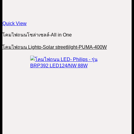
Quick View
โคมไฟถนนโซล่าเซลล์-All in One
โคมไฟถนน Lighto-Solar streetlilght-PUMA-400W