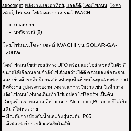
streetlight
,
พลังงานแสงอาทิตย์
,
แอลอีดี
,
โคมไฟถนน
,
โซล่า
เซลล์
,
ไฟถนน
,
ไฟส่องสว่าง
แบรนด์:
IWACHI
คำอธิบาย
บทวิจารณ์ (0)
โคมไฟถนนโซล่าเซลล์ IWACHI รุ่น SOLAR-GA-
1200W
โคมไฟถนนโซล่าเซลล์ทรง UFO พร้อมแผงโซล่าเซลล์ในตัว มี
ขนาดให้เลือกหลายกำลังไฟ ส่องสว่างได้ดี ครอบเลนส์กระจาย
แสงอย่างมีประสิทธิภาพสว่างทั่วทุกพื้นที่ ทนในทุกสภาพอากาศ
ติดตั้งง่าย รูปทรงสวยงาม เหมาะแก่การใช้งานเช่น ในที่กลาง
แจ้ง ไฟถนน ไฟทางเดินเท้า ไฟบ่อปลา ไฟรีสอร์ท เป็นต้น
-วัสดุแข็งแรงทนทาน ที่ทำมาจาก Aluminum ,PC อย่างดีไม่เกิด
สนิม สีไม่หลุดง่าย
– มีระดับการป้องกันน้ำและกันฝุ่นระดับ IP65
– มีเซนเซอร์ตรวจจับแสงอัตโนมัติ