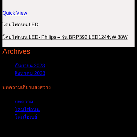
Quick View
โคมไฟถนน LED
โคมไฟถนน LED- Philips – รุ่น BRP392 LED124/NW 88W
Archives
กันยายน 2023
สิงหาคม 2023
บทความเกี่ยวแสงสว่าง
บทความ
โคมไฟถนน
โคมไฮเบย์
เลือกสินค้าตามหมวดหมู่