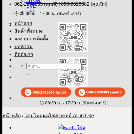
LiTON
062-2595635 (คุณจี) |
098-9028382 (คุณนิว)
EVE
FSL
🕒 08:30 น. - 17:30 น. (จันทร์-เสาร์)
หน้าแรก
สินค้าทั้งหมด
ผลงานการติดตั้ง
บทความ
ติดต่อเรา
ค้นหา:
🕒 08:30 น. - 17:30 น. (จันทร์-เสาร์)
หน้าหลัก
/
โคมไฟถนนโซล่าเซลล์-All in One