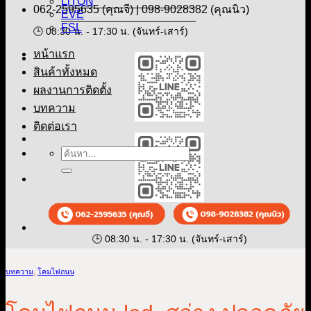
LiTON
062-2595635 (คุณจี) |
098-9028382 (คุณนิว)
EVE
FSL
🕒 08:30 น. - 17:30 น. (จันทร์-เสาร์)
หน้าแรก
สินค้าทั้งหมด
ผลงานการติดตั้ง
บทความ
ติดต่อเรา
🕒 08:30 น. - 17:30 น. (จันทร์-เสาร์)
บทความ
,
โคมไฟถนน