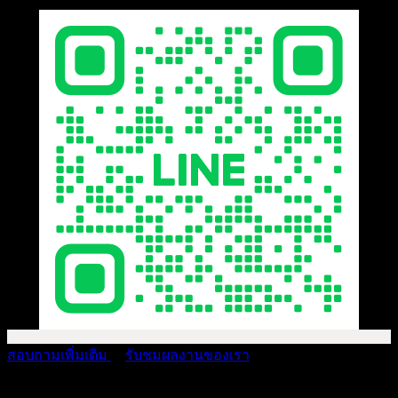
สอบถามเพิ่มเติม
รับชมผลงานของเรา