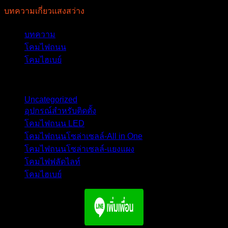
บทความเกี่ยวแสงสว่าง
บทความ
โคมไฟถนน
โคมไฮเบย์
เลือกสินค้าตามหมวดหมู่
Uncategorized
อุปกรณ์สำหรับติดตั้ง
โคมไฟถนน LED
โคมไฟถนนโซล่าเซลล์-All in One
โคมไฟถนนโซล่าเซลล์-แยงแผง
โคมไฟฟลัดไลท์
โคมไฮเบย์