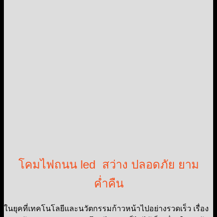
โคมไฟถนน led สว่าง ปลอดภัย ยาม
ค่ำคืน
ในยุคที่เทคโนโลยีและนวัตกรรมก้าวหน้าไปอย่างรวดเร็ว เรื่อง