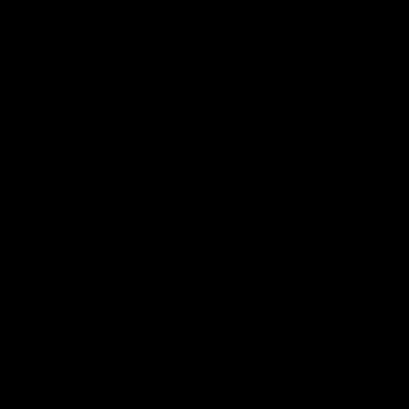
สอบถามเพิ่มเติม
รับชมผลงานของเรา
V